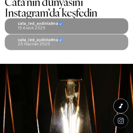
Cata’nın dünyasını
Instagram’da keşfedin
cata_led_aydinlatma
15 Aralık 2025
cata_led_aydinlatma
25 Haziran 2025