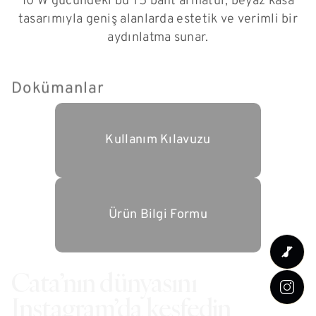
10 W gücündeki bu T5 bant armatür, beyaz kasa
tasarımıyla geniş alanlarda estetik ve verimli bir
aydınlatma sunar.
Dokümanlar
Kullanım Kılavuzu
Ürün Bilgi Formu
Cata’nın dünyasını
Instagram’da keşfedin