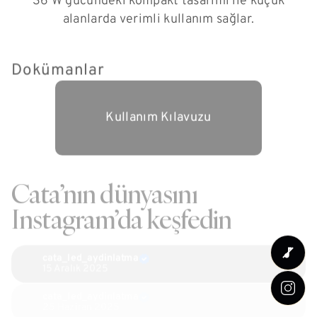
36 W gücündeki kompakt tasarımı ile küçük
alanlarda verimli kullanım sağlar.
Dokümanlar
Kullanım Kılavuzu
Cata’nın dünyasını
Instagram’da keşfedin
cata_led_aydinlatma
15 Aralık 2025
cata_led_aydinlatma
25 Haziran 2025