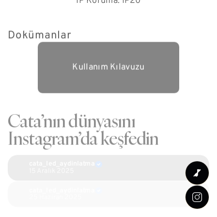
IP Koruma: IP20
Dokümanlar
Kullanım Kılavuzu
Cata’nın dünyasını
Instagram’da keşfedin
cata_led_aydinlatma
15 Aralık 2025
cata_led_aydinlatma
25 Haziran 2025