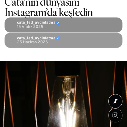
Cata’nın dünyasını
Instagram’da keşfedin
cata_led_aydinlatma
15 Aralık 2025
cata_led_aydinlatma
25 Haziran 2025