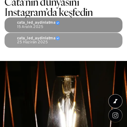
Cata’nın dünyasını
Instagram’da keşfedin
cata_led_aydinlatma
15 Aralık 2025
cata_led_aydinlatma
25 Haziran 2025