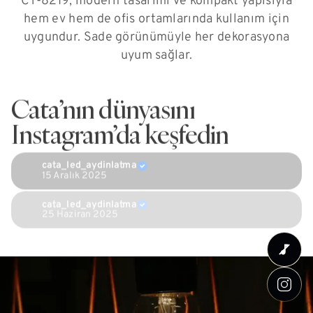
CT-8219, modern tasarımı ve kompakt yapısıyla
hem ev hem de ofis ortamlarında kullanım için
uygundur. Sade görünümüyle her dekorasyona
uyum sağlar.
Cata’nın dünyasını
Instagram’da keşfedin
cata_led_aydinlatma
15 Aralık 2025
cata_led_aydinlatma
25 Haziran 2025