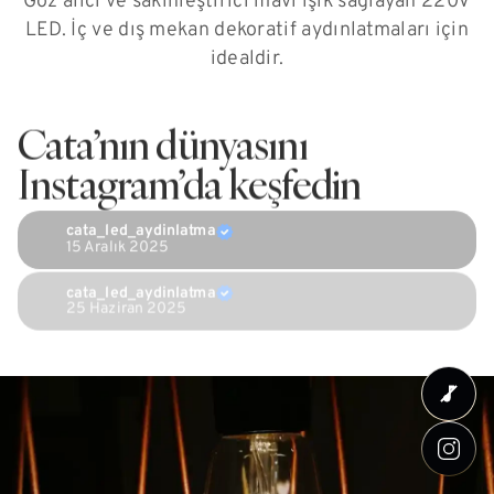
Göz alıcı ve sakinleştirici mavi ışık sağlayan 220V
LED. İç ve dış mekan dekoratif aydınlatmaları için
idealdir.
Cata’nın dünyasını
Instagram’da keşfedin
cata_led_aydinlatma
15 Aralık 2025
cata_led_aydinlatma
25 Haziran 2025