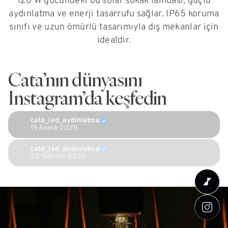
120 W gücündeki bu solar sokak lambası, güçlü
aydınlatma ve enerji tasarrufu sağlar. IP65 koruma
sınıfı ve uzun ömürlü tasarımıyla dış mekanlar için
idealdir.
Cata’nın dünyasını
Instagram’da keşfedin
cata_led_aydinlatma
15 Aralık 2025
cata_led_aydinlatma
25 Haziran 2025