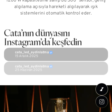
1200 W kapasitesine sahip bu 360° sensör, geniş
algılama açısıyla hareketi algılayarak ışık
sistemlerini otomatik kontrol eder.
Cata’nın dünyasını
Instagram’da keşfedin
cata_led_aydinlatma
15 Aralık 2025
cata_led_aydinlatma
25 Haziran 2025