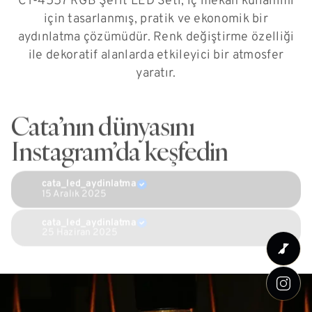
CT-4557 RGB Şerit LED Seti, iç mekan kullanımı
için tasarlanmış, pratik ve ekonomik bir
aydınlatma çözümüdür. Renk değiştirme özelliği
ile dekoratif alanlarda etkileyici bir atmosfer
yaratır.
Cata’nın dünyasını
Instagram’da keşfedin
cata_led_aydinlatma
15 Aralık 2025
cata_led_aydinlatma
25 Haziran 2025