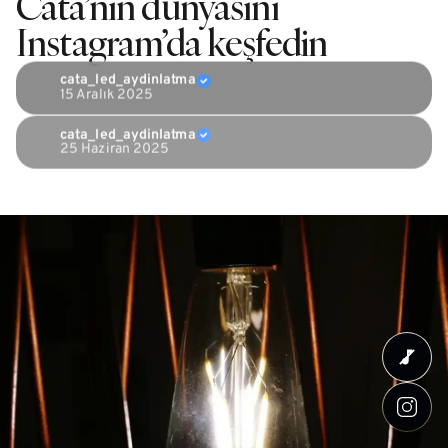
Cata’nın dünyasını
Instagram’da keşfedin
cata_led_aydinlatma
15 Aralık 2025
cata_led_aydinlatma
25 Haziran 2025