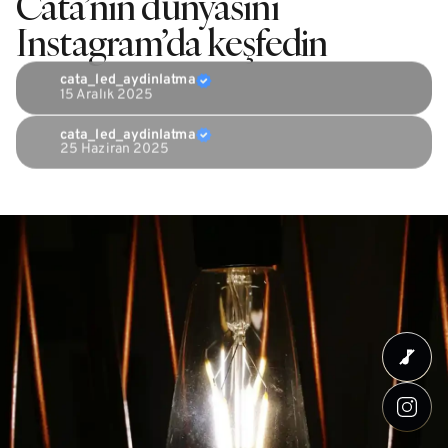
Cata’nın dünyasını
Instagram’da keşfedin
cata_led_aydinlatma
15 Aralık 2025
cata_led_aydinlatma
25 Haziran 2025