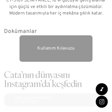
CT-5169 SLIM PANEL, 18 W gücüyle geniş alanlar
için güçlü ve etkili bir aydınlatma çözümüdür.
Modern tasarımıyla her iç mekâna şıklık katar.
Dokümanlar
Kullanım Kılavuzu
Cata’nın dünyasını
Instagram’da keşfedin
cata_led_aydinlatma
15 Aralık 2025
cata_led_aydinlatma