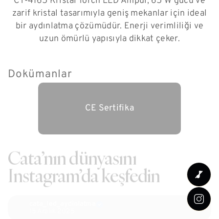
CT-4165 Kristal Torch LED Ampul, 65 W gücü ve
zarif kristal tasarımıyla geniş mekanlar için ideal
bir aydınlatma çözümüdür. Enerji verimliliği ve
uzun ömürlü yapısıyla dikkat çeker.
Dokümanlar
CE Sertifika
Cata’nın dünyasını
Instagram’da keşfedin
cata_led_aydinlatma
15 Aralık 2025